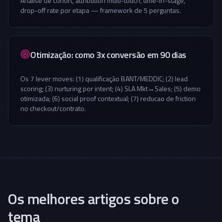
Análise de cohort, attribution multi-touch, time-in-stage,
drop-off rate por etapa — framework de 5 perguntas.
Otimização: como 3x conversão em 90 dias
Os 7 lever moves: (1) qualificação BANT/MEDDIC; (2) lead
scoring; (3) nurturing por intent; (4) SLA Mkt↔Sales; (5) demo
otimizada; (6) social proof contextual; (7) reducao de friction
no checkout/contrato.
Os melhores artigos sobre o
tema