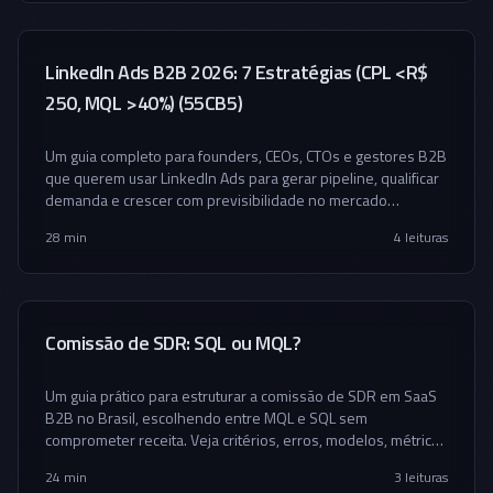
LinkedIn Ads B2B 2026: 7 Estratégias (CPL <R$
250, MQL >40%) (55CB5)
Um guia completo para founders, CEOs, CTOs e gestores B2B
que querem usar LinkedIn Ads para gerar pipeline, qualificar
demanda e crescer com previsibilidade no mercado
brasileiro.
28 min
4
leituras
Comissão de SDR: SQL ou MQL?
Um guia prático para estruturar a comissão de SDR em SaaS
B2B no Brasil, escolhendo entre MQL e SQL sem
comprometer receita. Veja critérios, erros, modelos, métricas
e um framework para pagar corretamente, vender mais e
24 min
3
leituras
alinhar marketing, SDR e closers.