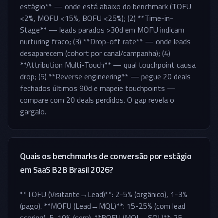
estágio** — onde está abaixo do benchmark (TOFU
<2%, MOFU <15%, BOFU <25%); (2) **Time-in-
Stage** — leads parados >30d em MOFU indicam
nurturing fraco; (3) **Drop-off rate** — onde leads
desaparecem (cohort por canal/campanha); (4)
**Attribution Multi-Touch** — qual touchpoint causa
drop; (5) **Reverse engineering** — pegue 20 deals
fechados últimos 90d e mapeie touchpoints —
compare com 20 deals perdidos. O gap revela o
gargalo.
Quais os benchmarks de conversão por estágio
em SaaS B2B Brasil 2026?
**TOFU (Visitante→Lead)**: 2-5% (orgânico), 1-3%
(pago). **MOFU (Lead→MQL)**: 15-25% (com lead
scoring), 5-10% (sem). **BOFU (MQL→SQL)**: 25-