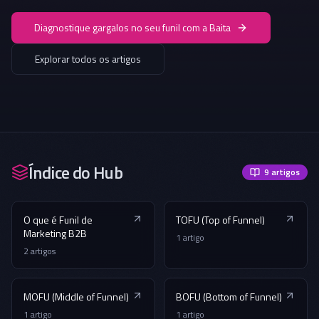
Diagnostique gargalos no seu funil com a Baita
Explorar todos os artigos
Índice do Hub
9
artigos
O que é Funil de
TOFU (Top of Funnel)
Marketing B2B
1
artigo
2
artigos
MOFU (Middle of Funnel)
BOFU (Bottom of Funnel)
1
artigo
1
artigo