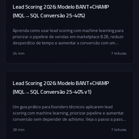
Lead Scoring 2026: Modelo BANT+CHAMP
(MQL→SQL Conversão 25-40%)
Aprenda como usar lead scoring com machine learning para
priorizar o pipeline de vendas em marketplace B2B, reduzir
desperdício de tempo e aumentar a conversão com um
método prático, métricas e implementação.
24 min
7
leituras
Lead Scoring 2026: Modelo BANT+CHAMP
(MQL→SQL Conversão 25-40% v1)
Um guia prático para founders técnicos aplicarem lead
scoring com machine learning, priorizar pipeline e aumentar
conversão sem depender de achismo. Veja o passo a passo,
erros comuns, ferramentas, modelos e um framework
28 min
7
leituras
aplicável a startups B2B.