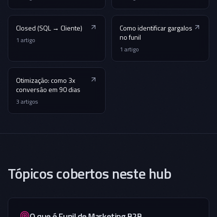
Closed (SQL → Cliente)
Como identificar gargalos
no funil
1
artigo
1
artigo
Otimização: como 3x
conversão em 90 dias
3
artigos
Tópicos cobertos neste hub
O que é Funil de Marketing B2B