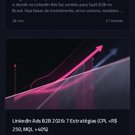
e decidir se LinkedIn Ads faz sentido para SaaS B2B no
Brasil. Veja faixas de investimento, erros comuns, modelos e
um passo a passo prático para transformar mídia paga em
28 min
21
leituras
pipeline, receita e previsibilidade.
LinkedIn Ads B2B 2026: 7 Estratégias (CPL <R$
250, MQL >40%)