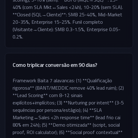
40% (com SLA Mkt↔Sales <24h), 10-20% (sem SLA).
**Closed (SQL→Cliente)**: SMB 25-40%, Mid-Market
20-35%, Enterprise 15-25%. Funil completo
(Visitante→Cliente): SMB 0.3-1.5%, Enterprise 0.05-
0.2%.
Como triplicar conversão em 90 dias?
Framework Baita 7 alavancas: (1) **Qualificação
rigorosa** (BANT/MEDDIC remove 40% lead ruim); (2)
**Lead Scoring** com 8-12 sinais
explícitos+implícitos; (3) **Nurturing por intent** (3-5
sequências por persona/estágio); (4) **SLA
Marketing↔Sales <2h response time** (lead frio cai
80% em 24h); (5) **Demo otimizada** (script, social
proof, ROI calculator); (6) **Social proof contextual**