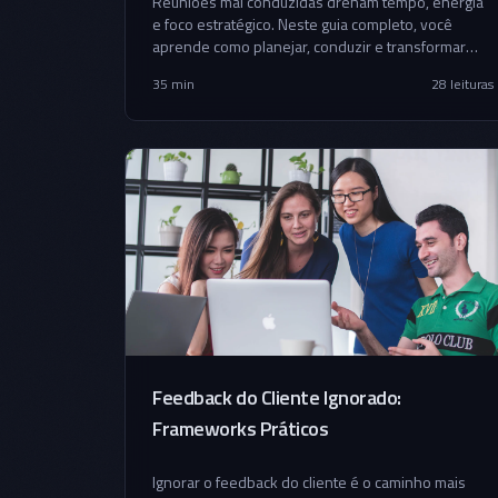
Reuniões mal conduzidas drenam tempo, energia
e foco estratégico. Neste guia completo, você
aprende como planejar, conduzir e transformar
reuniões em rituais de alta performance para times
35 min
28
leituras
B2B.
Feedback do Cliente Ignorado:
Frameworks Práticos
Ignorar o feedback do cliente é o caminho mais