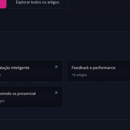
Explorar todos os artigos
tação inteligente
Feedback e performance
o
16
artigos
remoto vs presencial
igos