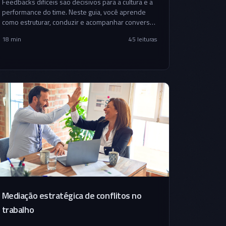
Feedbacks difíceis são decisivos para a cultura e a
performance do time. Neste guia, você aprende
como estruturar, conduzir e acompanhar conversas
delicadas com método prático e foco em resultado.
18 min
45
leituras
Mediação estratégica de conflitos no
trabalho