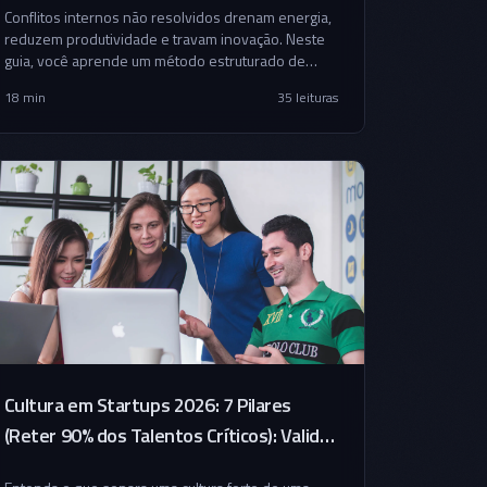
Conflitos internos não resolvidos drenam energia,
reduzem produtividade e travam inovação. Neste
guia, você aprende um método estruturado de
mediação estratégica para transformar tensão em
18 min
35
leituras
alinhamento e performance sustentável.
Cultura em Startups 2026: 7 Pilares
(Reter 90% dos Talentos Críticos): Validar
Ideia de Startup — 5 Sinais Vermelhos