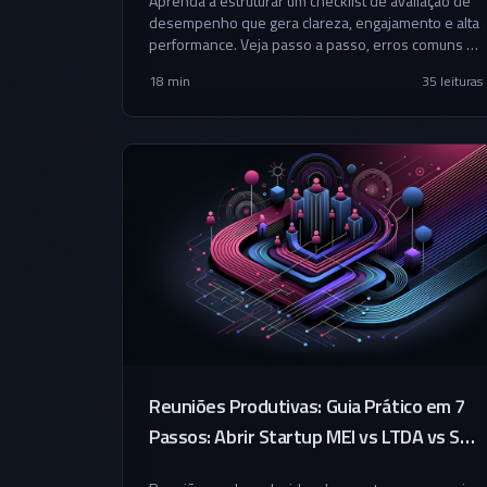
Aprenda a estruturar um checklist de avaliação de
desempenho que gera clareza, engajamento e alta
performance. Veja passo a passo, erros comuns e
modelos prontos para aplicar no seu time.
18 min
35
leituras
Reuniões Produtivas: Guia Prático em 7
Passos: Abrir Startup MEI vs LTDA vs SA
— Decisão