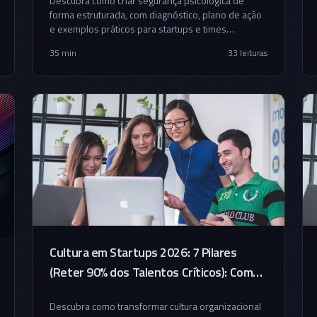
Descubra como criar segurança psicológica de
forma estruturada, com diagnóstico, plano de ação
e exemplos práticos para startups e times
corporativos.
35 min
33
leituras
Cultura em Startups 2026: 7 Pilares
(Reter 90% dos Talentos Críticos): Como
Captar Pré-Seed R$ 500k-2M
Descubra como transformar cultura organizacional