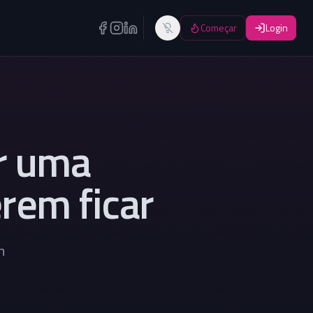
Começar
Login
Alternar tema
ir uma
rem ficar
m