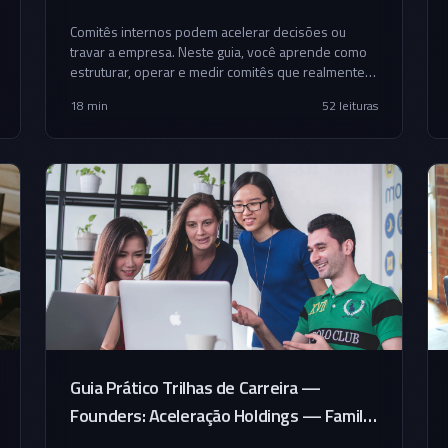
da Série A
Comitês internos podem acelerar decisões ou
travar a empresa. Neste guia, você aprende como
estruturar, operar e medir comitês que realmente
entregam resultado.
18 min
52
leituras
Guia Prático Trilhas de Carreira —
Founders: Aceleração Holdings — Family
Office Tese