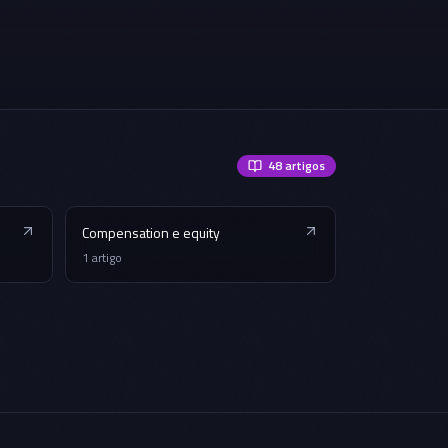
48
artigos
Compensation e equity
1
artigo