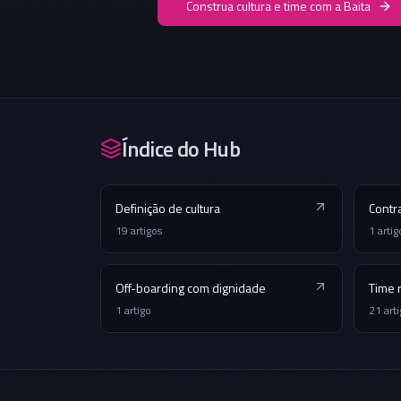
Construa cultura e time com a Baita
Índice do Hub
Definição de cultura
Contra
19
artigos
1
artig
Off-boarding com dignidade
Time 
1
artigo
21
art