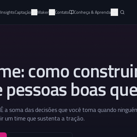
e
Insights
Captação
Maker
Contato
Conheça & Aprenda
time: como constru
e pessoas boas que
. É a soma das decisões que você toma quando ningué
ir um time que sustenta a tração.