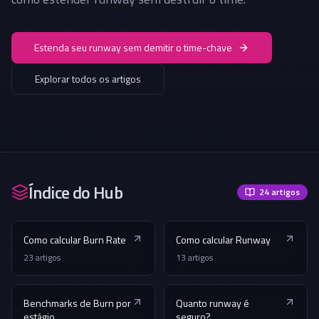
Estenda seu runway sem demitir o time-chave
Explorar todos os artigos
Índice do Hub
24
artigos
Como calcular Burn Rate
Como calcular Runway
23
artigos
13
artigos
Benchmarks de Burn por
Quanto runway é
estágio
seguro?