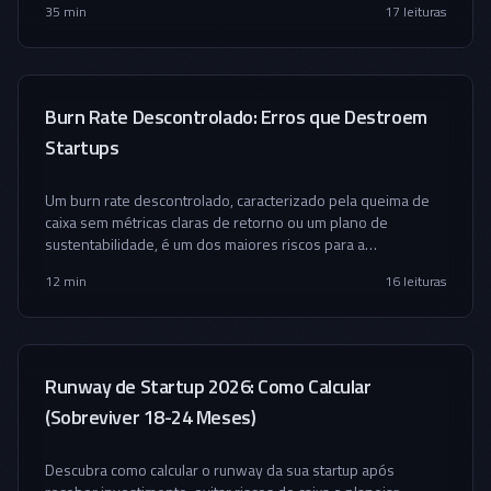
35 min
17
leituras
Burn Rate Descontrolado: Erros que Destroem
Startups
Um burn rate descontrolado, caracterizado pela queima de
caixa sem métricas claras de retorno ou um plano de
sustentabilidade, é um dos maiores riscos para a
longevidade de uma startup. Este artigo explora as causas,
12 min
16
leituras
consequências e estratégias para evitar que sua empresa
caia no Vale da Morte, com a expertise da Baita.
Runway de Startup 2026: Como Calcular
(Sobreviver 18-24 Meses)
Descubra como calcular o runway da sua startup após