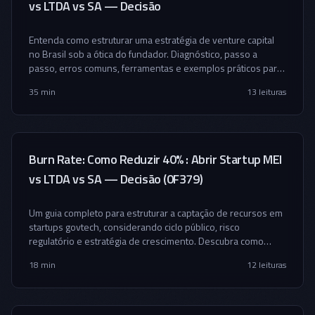
vs LTDA vs SA — Decisão
Entenda como estruturar uma estratégia de venture capital
no Brasil sob a ótica do fundador. Diagnóstico, passo a
passo, erros comuns, ferramentas e exemplos práticos para
decidir melhor e negociar com inteligência.
35 min
13
leituras
Burn Rate: Como Reduzir 40% : Abrir Startup MEI
vs LTDA vs SA — Decisão (0F379)
Um guia completo para estruturar a captação de recursos em
startups govtech, considerando ciclo público, risco
regulatório e estratégia de crescimento. Descubra como
atrair investidores certos e organizar seu roadmap
18 min
12
leituras
financeiro.