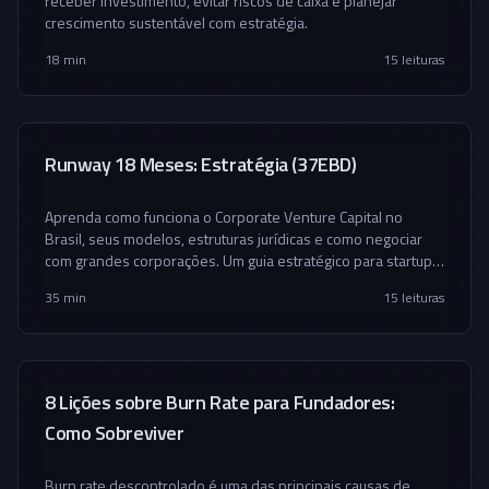
receber investimento, evitar riscos de caixa e planejar
crescimento sustentável com estratégia.
18 min
15
leituras
Runway 18 Meses: Estratégia (37EBD)
Aprenda como funciona o Corporate Venture Capital no
Brasil, seus modelos, estruturas jurídicas e como negociar
com grandes corporações. Um guia estratégico para startups
em fase de decisão.
35 min
15
leituras
8 Lições sobre Burn Rate para Fundadores:
Como Sobreviver
Burn rate descontrolado é uma das principais causas de