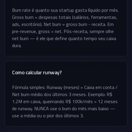
Burn rate é quanto sua startup gasta líquido por mês.
Gross burn = despesas totais (salários, ferramentas,
ads, escritório). Net burn = gross burn - receita. Em
pre-revenue, gross = net. Pós-receita, sempre olhe
net burn — é ele que define quanto tempo seu caixa
dura.
Como calcular runway?
Fórmula simples: Runway (meses) = Caixa em conta /
Net burn médio dos últimos 3 meses. Exemplo: R$
1.2M em caixa, queimando R$ 100k/mês = 12 meses
de runway. NUNCA use o burn do mês mais baixo —
use a média ou o pior dos últimos 3.