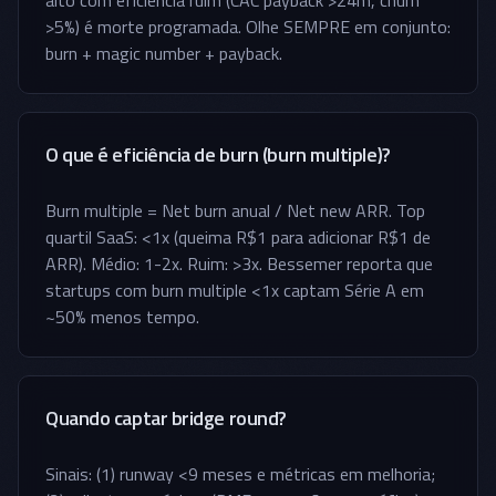
alto com eficiência ruim (CAC payback >24m, churn
>5%) é morte programada. Olhe SEMPRE em conjunto:
burn + magic number + payback.
O que é eficiência de burn (burn multiple)?
Burn multiple = Net burn anual / Net new ARR. Top
quartil SaaS: <1x (queima R$1 para adicionar R$1 de
ARR). Médio: 1-2x. Ruim: >3x. Bessemer reporta que
startups com burn multiple <1x captam Série A em
~50% menos tempo.
Quando captar bridge round?
Sinais: (1) runway <9 meses e métricas em melhoria;