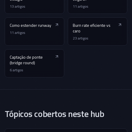
13
artigos
11
artigos
Como estender runway
Burn rate eficiente vs
caro
11
artigos
23
artigos
Captação de ponte
(bridge round)
6
artigos
Tópicos cobertos neste hub